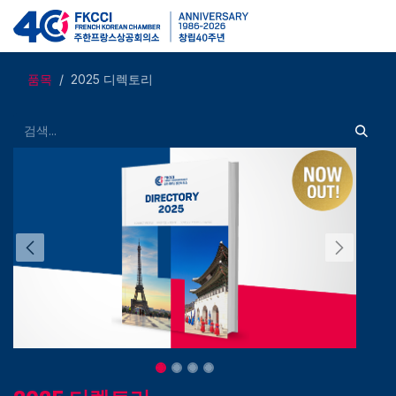
콘텐츠로 건너뛰기
품목
2025 디렉토리