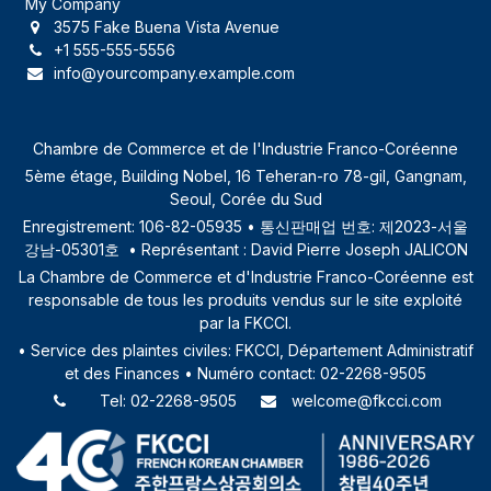
My Company
3575 Fake Buena Vista Avenue
+1 555-555-5556
info@yourcompany.example.com
Chambre de Commerce et de l'Industrie Franco-Coréenne
5ème étage, Building
Nobel, 16 Teheran-ro 78-gil, Gangnam,
Seoul, Corée du Sud
Enregistrement: 106-82-05935 • 통신판매업 번호: 제2023-서울
강남-05301호 • Représentant : David Pierre Joseph JALICON
La Chambre de Commerce et d'Industrie Franco-Coréenne est
responsable de tous les produits vendus sur le site exploité
par la FKCCI.
•
Service des plaintes civiles: FKCCI, Département Administratif
et des Finances
• Numéro contact: 02-2268-9505
Tel: 02-2268-9505
welcome@fkcci.com